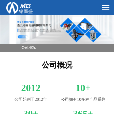
公司概况
公司概况
2012
10
+
公司始创于2012年
公司拥有10多种产品系列
30
+
365
+