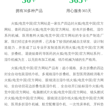
拥有30多种产品
用心服务365天
火狐(电竞中国)官方网站是一家生产四边封火狐(电竞中国)官方
网站、膏药四边封火狐(电竞中国)官方网站、纱布片折叠机、湿巾
系列机械、医用敷料火狐(电竞中国)官方网站的专业生产制造厂
家。我们经过多年的拼搏，已具备了较强的机械自主研发、设计制
造能力，并形成了以专业开发制造医药用火狐(电竞中国)官方网
站、折叠机、退烧贴膏药等医药的火狐(电竞中国)官方网站系列，
湿巾机械为主，以无纺布加工机械、纸巾机械为辅的生产格局。
火狐(电竞中国)官方网站产品有：超小规格、多次折叠的四边
封全自动包装湿纸巾机、多规格湿巾折叠机、新型医用酒精消毒片
火狐(电竞中国)官方网站、眼镜清洁湿巾纸火狐(电竞中国)官方网
站、全自动切花边折叠包装湿巾机 、全自动开口贴标湿巾火狐(电
竞中国)官方网站、电脑擦拭片火狐(电竞中国)官方网站、镜头擦拭
片火狐(电竞中国)官方网站、眼镜清洁湿巾纸火狐(电竞中国)官方网
站、医用多折湿巾机械、航空配餐湿巾机、一次性床单机、牙科垫