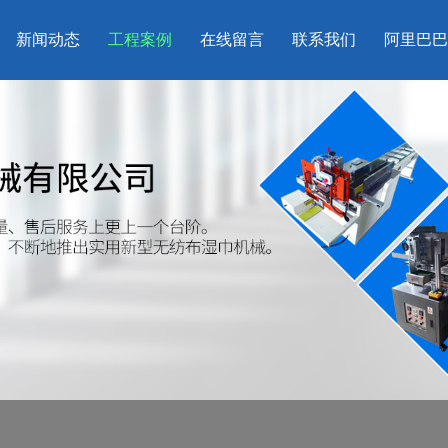
新闻动态
工程案例
在线留言
联系我们
阿里巴