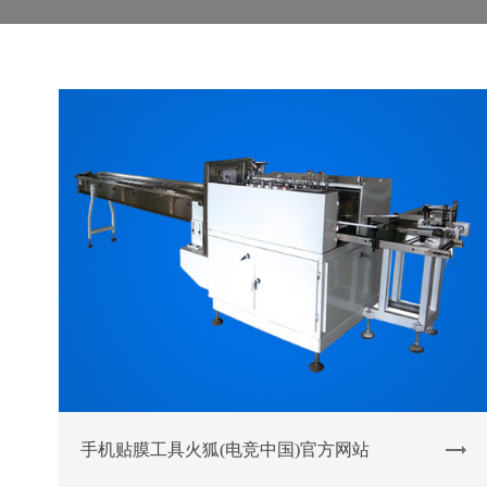
手机贴膜工具火狐(电竞中国)官方网站