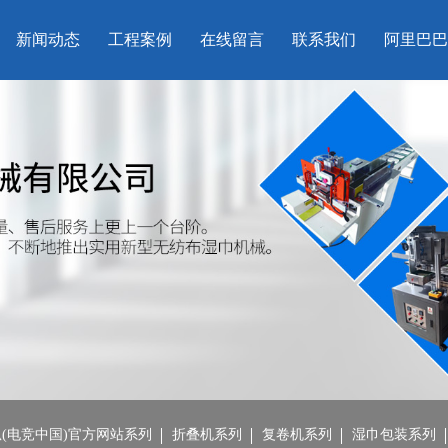
新闻动态
工程案例
在线留言
联系我们
阿里巴
(电竞中国)官方网站系列
折叠机系列
复卷机系列
湿巾包装系列