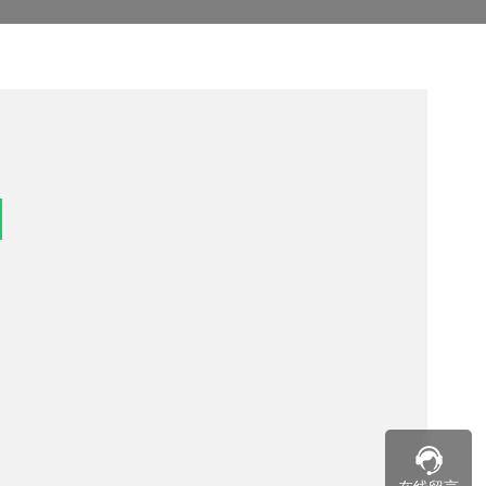
主页
>
产品中心
>
折叠机系列