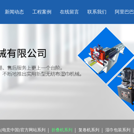
新闻动态
工程案例
在线留言
联系我们
阿里巴
(电竞中国)官方网站系列
折叠机系列
复卷机系列
湿巾包装系列