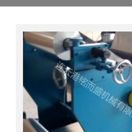
医用敷料火狐(电竞中国)官方网站
铝箔折叠机
面膜折叠