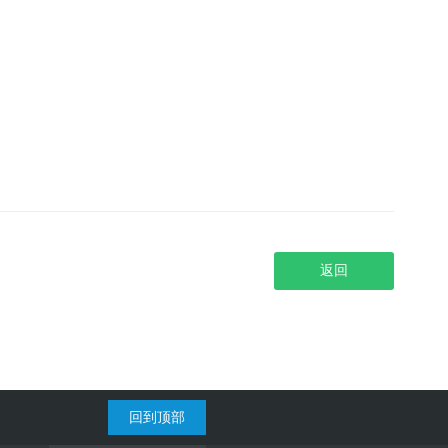
返回
回到顶部