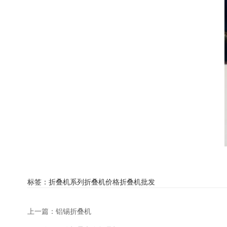
标签：
折叠机系列
折叠机价格
折叠机批发
上一篇：铝锡折叠机