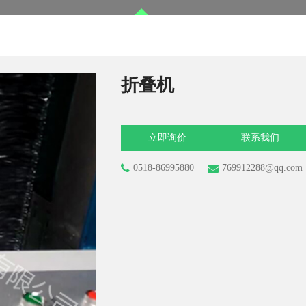
机
涂胶漆
折叠机
立即询价
联系我们
0518-86995880
769912288@qq.com