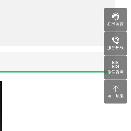
在线留言
服务热线
微信咨询
返回顶部