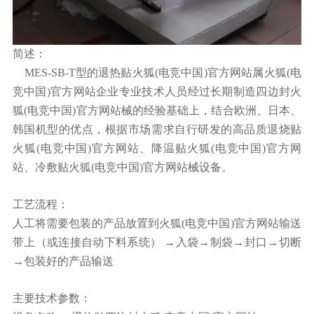
简述：
MES-SB-T型的退热贴火狐(电竞中国)官方网站属火狐(电
竞中国)官方网站企业专业技术人员经过长期制造四边封火
狐(电竞中国)官方网站械的经验基础上，结合欧洲、日本、
韩国机型的优点，根据市场需求自行研发的高品质退烧贴
火狐(电竞中国)官方网站、降温贴火狐(电竞中国)官方网
站、冷敷贴火狐(电竞中国)官方网站械设备。
工艺流程：
人工将需要包装的产品放置到火狐(电竞中国)官方网站输送
带上（或连接自动下料系统） →入袋→制袋→封口→切断
→包装好的产品输送
主要技术参数：