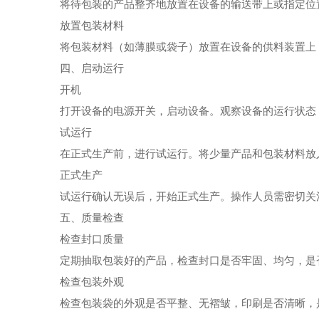
将待包装的产品整齐地放置在设备的输送带上或指定位
放置包装材料
将包装材料（如薄膜或袋子）放置在设备的供料装置上
四、启动运行
开机
打开设备的电源开关，启动设备。观察设备的运行状态
试运行
在正式生产前，进行试运行。将少量产品和包装材料放
正式生产
试运行确认无误后，开始正式生产。操作人员需密切关
五、质量检查
检查封口质量
定期抽取包装好的产品，检查封口是否牢固、均匀，是
检查包装外观
检查包装袋的外观是否平整、无褶皱，印刷是否清晰，