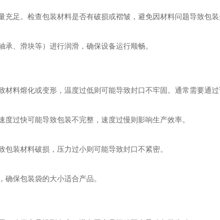
量充足。检查包装材料是否有破损或褶皱，避免因材料问题导致包装
轴承、滑块等）进行润滑，确保设备运行顺畅。
致材料熔化或变形，温度过低则可能导致封口不牢固。通常需要通过
速度过快可能导致包装不完整，速度过慢则影响生产效率。
致包装材料破损，压力过小则可能导致封口不紧密。
，确保包装袋的大小适合产品。