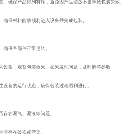
置，确保产品排列有序，避免因产品摆放不当导致包装失败。
，确保材料能够顺利进入设备并完成包装。
，确保各部件正常运转。
入设备，观察包装效果。如果发现问题，及时调整参数。
注设备的运行状态，确保包装过程顺利进行。
否存在漏气、漏液等问题。
是否存在破损或污染。