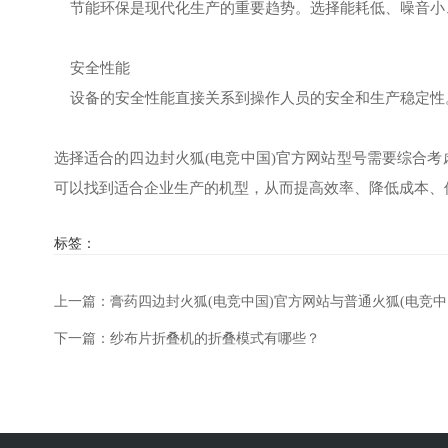
节能环保是现代化生产的重要趋势。选择能耗低、噪音小
安全性能
设备的安全性能直接关系到操作人员的安全和生产稳定性
选择适合的四边封火狐(电竞中国)官方网站型号需要综合
可以找到适合企业生产的机型，从而提高效率、降低成本、
标签：
上一篇：膏药四边封火狐(电竞中国)官方网站与普通火狐(电竞中
下一篇：纱布片折叠机的折叠模式有哪些？