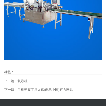
标签：
上一篇：复卷机
下一篇：手机贴膜工具火狐(电竞中国)官方网站